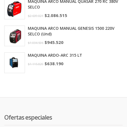
MÁQUINA ARCO MANUAL QUASAR 270 RC 380V
SELCO
$
2.086.515
$
2.639.021
MAQUINA ARCO MANUAL GENESIS 1500 220V
SELCO (Und)
$
945.520
$
1.034.506
MAQUINA ARDO-ARC 315 LT
$
638.190
$
1.115.820
Ofertas especiales