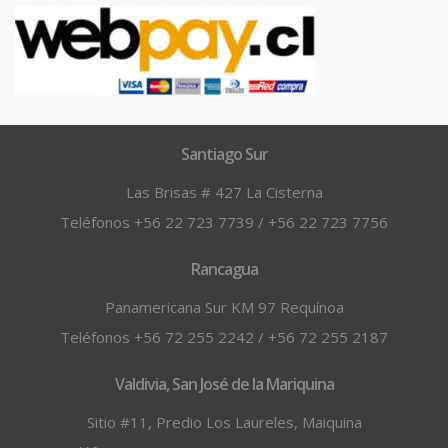
Santiago Sur
Las Brisas # 427 La Cisterna
Teléfonos +56 22 723 7739 / +56 22 723 7756
Rancagua
Panamericana Sur KM 97 Requínoa
Teléfonos +56 72 255 2242 / +56 72 255 2187
Valdivia, San José de la Mariquina
Sitio #11, Predio Los Laureles, Maiquina