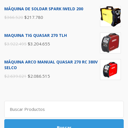
MÁQUINA DE SOLDAR SPARK IWELD 200
$
366.520
$
217.780
MAQUINA TIG QUASAR 270 TLH
$
3.922.495
$
3.204.655
MÁQUINA ARCO MANUAL QUASAR 270 RC 380V
SELCO
$
2.639.021
$
2.086.515
Search
for:
Buscar