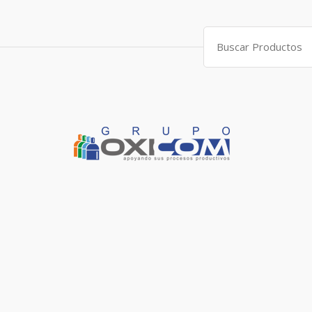
Search
for: