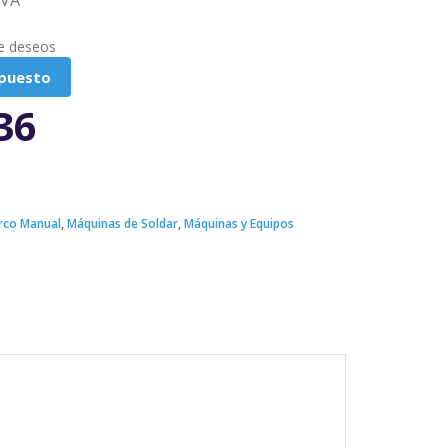
IVA
de deseos
upuesto
36
Arco Manual
,
Máquinas de Soldar
,
Máquinas y Equipos