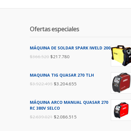
Ofertas especiales
MÁQUINA DE SOLDAR SPARK IWELD 200
$
366.520
$
217.780
MAQUINA TIG QUASAR 270 TLH
$
3.922.495
$
3.204.655
MÁQUINA ARCO MANUAL QUASAR 270
RC 380V SELCO
$
2.639.021
$
2.086.515