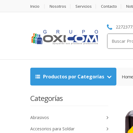
Inicio
Nosotros
Servicios
Contacto
Not
22723773
Search
for:
Productos por Categorías
Hom
Categorías
Abrasivos
Accesorios para Soldar