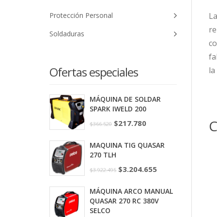
La
Protección Personal
re
Soldaduras
co
fa
Ofertas especiales
la
MÁQUINA DE SOLDAR
SPARK IWELD 200
C
$
217.780
$
366.520
MAQUINA TIG QUASAR
270 TLH
$
3.204.655
$
3.922.495
MÁQUINA ARCO MANUAL
QUASAR 270 RC 380V
SELCO