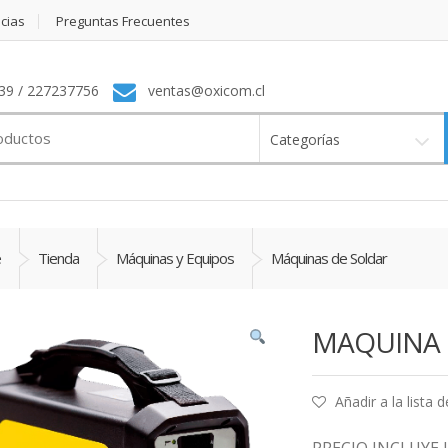
icias
Preguntas Frecuentes
9 / 227237756
ventas@oxicom.cl
Categorías
e
Tienda
Máquinas y Equipos
Máquinas de Soldar
MAQUINA E
Añadir a la lista 