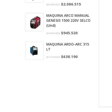
$
2.086.515
$
2.639.021
MAQUINA ARCO MANUAL
GENESIS 1500 220V SELCO
(Und)
$
945.520
$
1.034.506
MAQUINA ARDO-ARC 315
LT
$
638.190
$
1.115.820