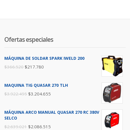
Ofertas especiales
MÁQUINA DE SOLDAR SPARK IWELD 200
$
366.520
$
217.780
MAQUINA TIG QUASAR 270 TLH
$
3.922.495
$
3.204.655
MÁQUINA ARCO MANUAL QUASAR 270 RC 380V
SELCO
$
2.639.021
$
2.086.515