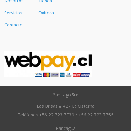
Nosotros
Tienda
Servicios
Oxiteca
Contacto
Santiago Sur
Las Brisas # 427 La Cisterna
Teléfonos +56 22 723 7739 / +56 22 723 7756
Rancagua