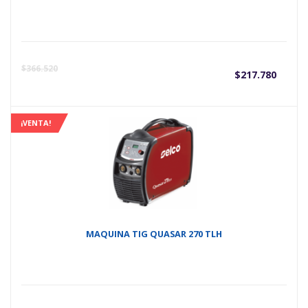
$
366.520
$
217.780
¡VENTA!
MAQUINA TIG QUASAR 270 TLH