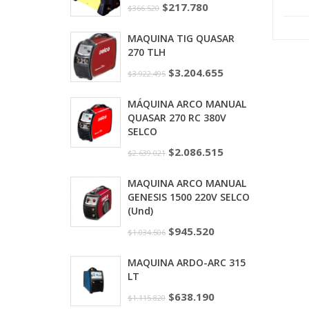
$
217.780
$
366.520
MAQUINA TIG QUASAR
270 TLH
$
3.204.655
$
3.922.495
MÁQUINA ARCO MANUAL
QUASAR 270 RC 380V
SELCO
$
2.086.515
$
2.639.021
MAQUINA ARCO MANUAL
GENESIS 1500 220V SELCO
(Und)
$
945.520
$
1.034.506
MAQUINA ARDO-ARC 315
LT
$
638.190
$
1.115.820