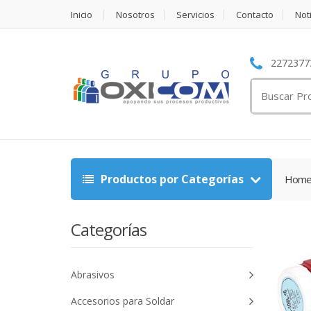
Inicio
Nosotros
Servicios
Contacto
Not
22723773
Search
for:
Productos por Categorías
Hom
Categorías
Abrasivos
Accesorios para Soldar