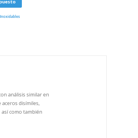
upuesto
,
Inoxidables
on análisis similar en
 aceros disímiles,
, así como también