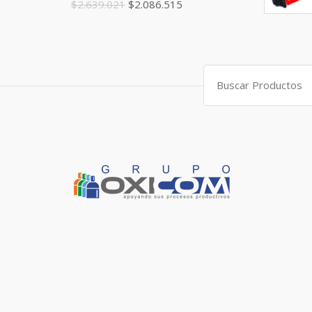
$
2.639.021
$
2.086.515
Search
for: