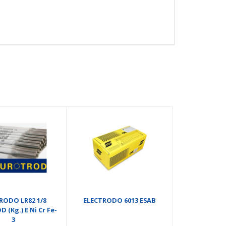
RODO LR82 1/8
ELECTRODO 6013 ESAB
(Kg.) E Ni Cr Fe-
3